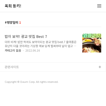
옥희 동키!
평양일미
1
밥이 보약! 광교 맛집 Best 7
더위 비켜! 밥만 먹어도 보약이되는 광교 맛집 best.7 올여름은
유난히 더울 것이라는 기상청 예보 담게 벌써부터 날이 덥고 지
치는 날들이 생기네요~ 지치고 입맛이 없을수록 한국인은 밥씸!
카테고리 없음
2022.06.16
먹으면 보약이 될 것 같은 여름철 기운 충전을 도와줄 맛집들을
소개해드리겠습니다. 한끼 잘 차려진 맛있는 밥상부터 더위를 날
려줄 냉면, 복날을 기다리는 보양식 까지 모두 있으니 취향에 따
라 골라 주시면 됩니다. 목차 코유키 알찬 평양일미 건강밥상심
관련사이트
마니 수린광교 낙지한마리수제비 심가네 참숯 민물장어 1. 코유
키 주소 : 경기 수원시 영통구 도청로 10 롯데아울렛 광교점 지
하 1층 02-4호 영업시간 : 매일 11:00 - 21:00 (라스트오더
Copyright © Daum Corp. All rights reserved.
20:00) 메뉴 : 가리비타키코미고항, 채끝스테이크덮밥, 치킨차
레라이스 ..