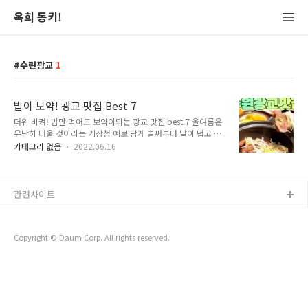
옥희 동키!
수린광교
1
밥이 보약! 광교 맛집 Best 7
더위 비켜! 밥만 먹어도 보약이되는 광교 맛집 best.7 올여름은
유난히 더울 것이라는 기상청 예보 담게 벌써부터 날이 덥고 지
치는 날들이 생기네요~ 지치고 입맛이 없을수록 한국인은 밥씸!
카테고리 없음
2022.06.16
먹으면 보약이 될 것 같은 여름철 기운 충전을 도와줄 맛집들을
소개해드리겠습니다. 한끼 잘 차려진 맛있는 밥상부터 더위를 날
려줄 냉면, 복날을 기다리는 보양식 까지 모두 있으니 취향에 따
라 골라 주시면 됩니다. 목차 코유키 알찬 평양일미 건강밥상심
관련사이트
마니 수린광교 낙지한마리수제비 심가네 참숯 민물장어 1. 코유
키 주소 : 경기 수원시 영통구 도청로 10 롯데아울렛 광교점 지
하 1층 02-4호 영업시간 : 매일 11:00 - 21:00 (라스트오더
Copyright © Daum Corp. All rights reserved.
20:00) 메뉴 : 가리비타키코미고항, 채끝스테이크덮밥, 치킨차
레라이스 ..