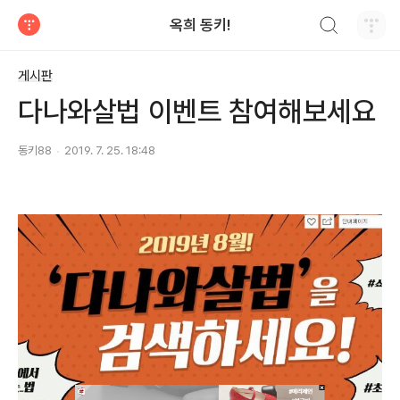
검색하기
옥희 동키!
티스토리
게시판
다나와살법 이벤트 참여해보세요
동키88
2019. 7. 25. 18:48