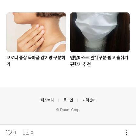
코로나 증상 목아픔 감기랑 구분하
덴탈마스크 앞뒤구분 쉽고 숨쉬기
기
편한거 추천
의안내
티스토리
로그인
고객센터
© Daum Corp.
0
0