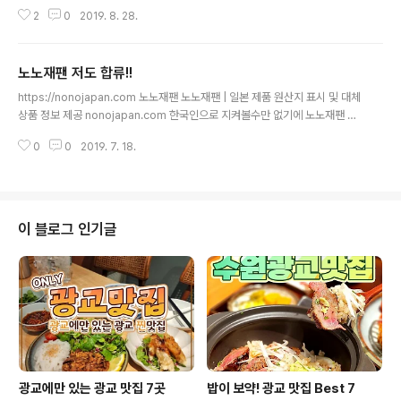
퇴하세요 단어들이 실시간 검색어에 올라왔는데, 이는 지
2
0
2019. 8. 28.
지하는 이들과 지지를 반대하는 이들의 조작이라는 사실이
드러났다. 각기 검색을 독려해 네이버에 로그인을 하고 실
시간검색을 띄웠다고 한다. 이것 또한 마찬가지.
노노재팬 저도 합류!!
글 내용
https://nonojapan.com 노노재팬 노노재팬 | 일본 제품 원산지 표시 및 대체
상품 정보 제공 nonojapan.com 한국인으로 지켜볼수만 없기에 노노재팬 응
원에 합류하고자 합니다. 저도 생필품부터 하나하나씩 바꿔가야 하겠네요. 당뇨
0
0
2019. 7. 18.
에 안좋은 음식
이 블로그 인기글
광교에만 있는 광교 맛집 7곳
밥이 보약! 광교 맛집 Best 7