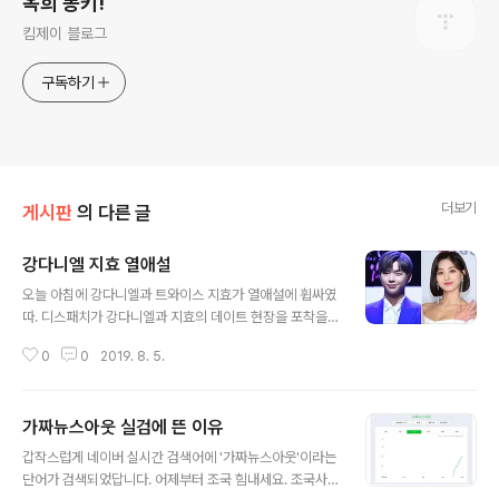
옥희 동키!
킴제이 블로그
구독하기
더보기
게시판
의 다른 글
강다니엘 지효 열애설
글 내용
오늘 아침에 강다니엘과 트와이스 지효가 열애설에 휩싸였
따. 디스패치가 강다니엘과 지효의 데이트 현장을 포착을
했고, 올초부터 만남을 시작했다고 밝혔답니다. 장소는 주
0
0
2019. 8. 5.
로 강다니엘의 집이였고 지효가 벤츠로 움직였다고 하네
요. 두 소속사는 현재 확인중이라고 밝혔습니다. 이정도면
사귀는거지 뭐 ...
가짜뉴스아웃 실검에 뜬 이유
글 내용
갑작스럽게 네이버 실시간 검색어에 '가짜뉴스아웃'이라는
단어가 검색되었답니다. 어제부터 조국 힘내세요. 조국사